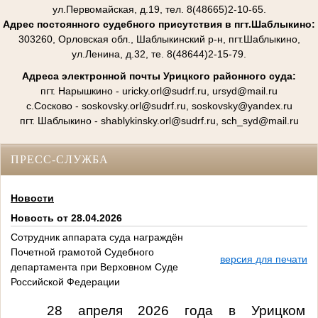
ул.Первомайская, д.19, тел. 8(48665)2-10-65.
Адрес постоянного судебного присутствия в пгт.Шаблыкино:
303260, Орловская обл., Шаблыкинский р-н, пгт.Шаблыкино,
ул.Ленина, д.32, те. 8(48644)2-15-79.
Адреса электронной почты Урицкого районного суда:
пгт. Нарышкино - uricky.orl@sudrf.ru, ursyd@mail.ru
с.Сосково - soskovsky.orl@sudrf.ru, soskovsky@yandex.ru
пгт. Шаблыкино
- shablykinsky.orl@sudrf.ru, sch_syd@mail.ru
ПРЕСС-СЛУЖБА
Новости
Новость от 28.04.2026
Сотрудник аппарата суда награждён
Почетной грамотой Судебного
версия для печати
департамента при Верховном Суде
Российской Федерации
28 апреля 2026 года в Урицком