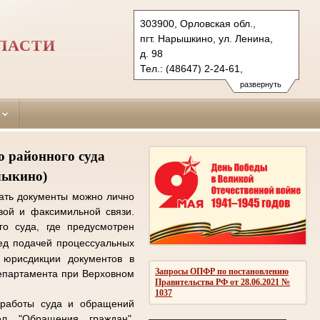
303900, Орловская обл.,
пгт. Нарышкино, ул. Ленина,
ЛАСТИ
д. 98
Тел.: (48647) 2-24-61,
(48644) 2-15-79, (48665) 2-10-
развернуть
65
uricky.orl@sudrf.ru
о районного суда
лыкино)
ать документы можно лично
вой и факсимильной связи.
го суда, где предусмотрен
ед подачей процессуальных
 юрисдикции документов в
Запросы ОПФР по постановлению
департамента при Верховном
Правительства РФ от 28.06.2021 №
1037
 работы суда и обращений
л "Обращения граждан",