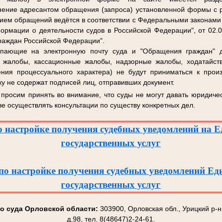
ение адресантом обращения (запроса) установленной формы с 
рием обращений ведётся в соответствии с Федеральными законами
ормации о деятельности судов в Российской Федерации", от 02
раждан Российской Федерации".
упающие на электронную почту суда и "Обращения граждан" д
 жалобы, кассационные жалобы, надзорные жалобы, ходатайст
ения процессуального характера) не будут приниматься к произ
у не содержат подписей лиц, отправивших документ.
просим принять во внимание, что суды не могут давать юридич
ве осуществлять консультации по существу конкретных дел.
 настройке получения судебных уведомлений на 
государственных услуг
по настройке получения судебных уведомлений Ед
государственных услуг
о суда Орловской области:
303900, Орловская обл., Урицкий р-н
д.98, тел. 8(48647)2-24-61.