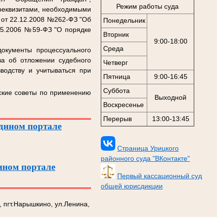
Режим работы суда
реквизитами, необходимыми
 от 22.12.2008 №262-ФЗ "Об
Понедельник
.05.2006 №59-ФЗ "О порядке
Вторник
9:00-18:00
Среда
окументы процессуального
ва об отложении судебного
Четверг
водству и учитываться при
Пятница
9:00-16:45
Суббота
еские советы по применению
Выходной
Воскресенье
Перерыв
13:00-13:45
Едином портале
Страница Урицкого
районного суда "ВКонтакте"
ином портале
Первый кассационный суд
общей юрисдикции
, пгт.Нарышкино, ул.Ленина,