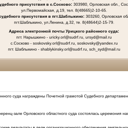
удебного присутствия в с.Сосково:
303980, Орловская обл., Соск
ул.Первомайская, д.19, тел. 8(48665)2-10-65.
судебного присутствия в пгт.Шаблыкино:
303260, Орловская обл
пгт.Шаблыкино, ул.Ленина, д.32, те. 8(48644)2-15-79.
Адреса электронной почты Урицкого районного суда:
пгт. Нарышкино - uricky.orl@sudrf.ru, ursyd@mail.ru
с.Сосково - soskovsky.orl@sudrf.ru, soskovsky@yandex.ru
пгт. Шаблыкино
- shablykinsky.orl@sudrf.ru, sch_syd@mail.ru
онного суда награждены Почетной грамотой Судебного департамен
ференц-зале Орловского областного суда состоялась церемония на
сокие результаты в деле организационного обеспечения деятельно