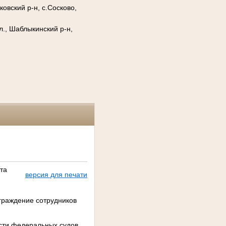
овский р-н, с.Сосково,
., Шаблыкинский р-н,
та
версия для печати
граждение сотрудников
сти федеральных судов,